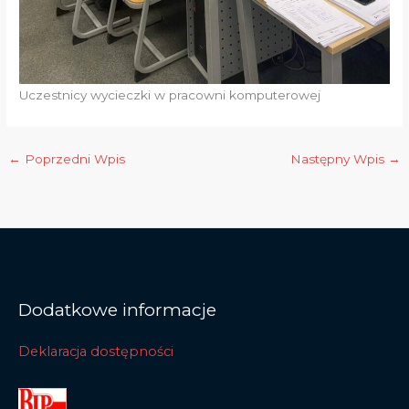
Uczestnicy wycieczki w pracowni komputerowej
←
Poprzedni Wpis
Następny Wpis
→
Dodatkowe informacje
Deklaracja dostępności