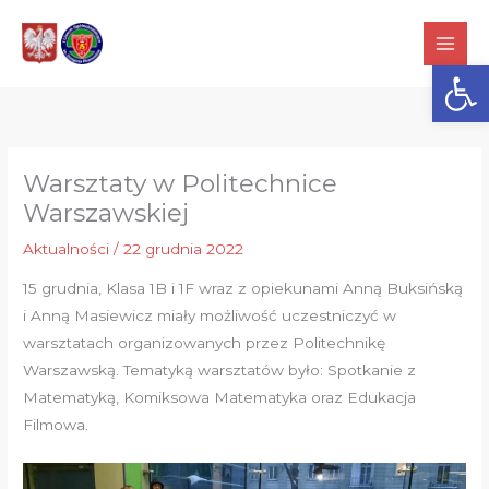
Przejdź
do
Otwórz
treści
Warsztaty w Politechnice
Warszawskiej
Aktualności
/
22 grudnia 2022
15 grudnia, Klasa 1B i 1F wraz z opiekunami Anną Buksińską
i Anną Masiewicz miały możliwość uczestniczyć w
warsztatach organizowanych przez Politechnikę
Warszawską. Tematyką warsztatów było: Spotkanie z
Matematyką, Komiksowa Matematyka oraz Edukacja
Filmowa.