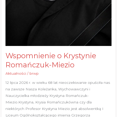
Wspomnienie o Krystynie
Romańczuk-Miezio
Aktualności
/
brwp
12 lipca 2026 r. w wieku 68 lat nieoczekiwanie opuściła nas
na zawsze Nasza Koleżanka, Wychowawczyni i
Nauczycielka młodzieży Krystyna Romańczuk-
Miezio.Krystyna, Krysia Romańczukówna czy dla
niektórych Profesor Krystyna Miezio jest absolwentką I
Liceum Ogólnokształcącego imienia Grzegorza