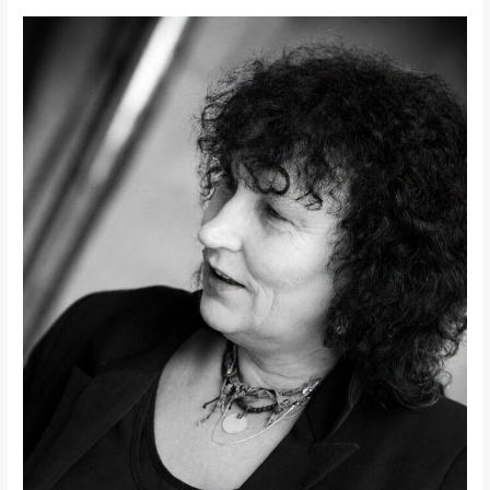
Wspomnienie
o
Krystynie
Romańczuk-
Miezio