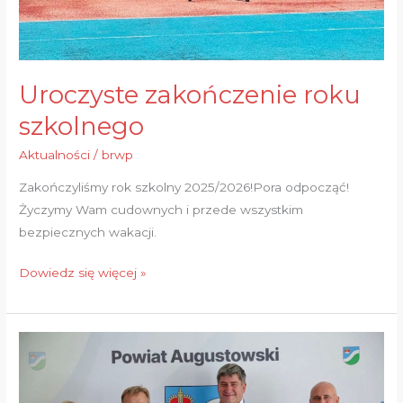
Uroczyste zakończenie roku
szkolnego
Aktualności
/
brwp
Zakończyliśmy rok szkolny 2025/2026!Pora odpocząć!
Życzymy Wam cudownych i przede wszystkim
bezpiecznych wakacji.
Dowiedz się więcej »
Kolejne
inwestycje
w