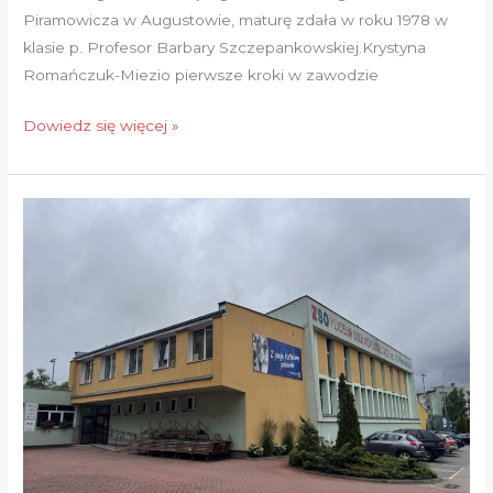
Piramowicza w Augustowie, maturę zdała w roku 1978 w
klasie p. Profesor Barbary Szczepankowskiej.Krystyna
Romańczuk-Miezio pierwsze kroki w zawodzie
Dowiedz się więcej »
Wyniki
egzaminu
maturalnego
2026