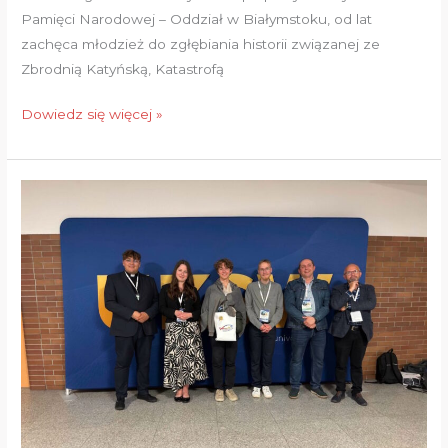
Pamięci Narodowej – Oddział w Białymstoku, od lat
zachęca młodzież do zgłębiania historii związanej ze
Zbrodnią Katyńską, Katastrofą
Dowiedz się więcej »
Ogólnopolski
Konkurs
Wiedzy
Biblijnej