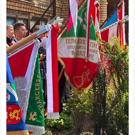
Ułanów
Krechowieckich