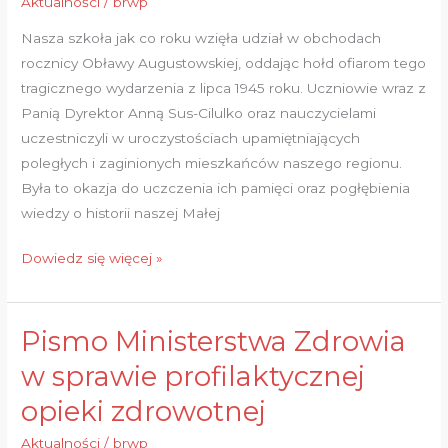
Aktualności
/
brwp
Nasza szkoła jak co roku wzięła udział w obchodach
rocznicy Obławy Augustowskiej, oddając hołd ofiarom tego
tragicznego wydarzenia z lipca 1945 roku. Uczniowie wraz z
Panią Dyrektor Anną Sus-Cilulko oraz nauczycielami
uczestniczyli w uroczystościach upamiętniających
poległych i zaginionych mieszkańców naszego regionu.
Była to okazja do uczczenia ich pamięci oraz pogłębienia
wiedzy o historii naszej Małej
Dowiedz się więcej »
Pismo Ministerstwa Zdrowia
Pismo
Ministerstwa
w sprawie profilaktycznej
Zdrowia
opieki zdrowotnej
w
sprawie
Aktualności
/
brwp