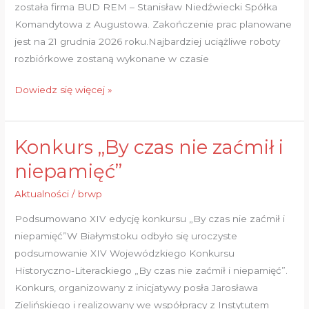
została firma BUD REM – Stanisław Niedźwiecki Spółka
Komandytowa z Augustowa. Zakończenie prac planowane
jest na 21 grudnia 2026 roku.Najbardziej uciążliwe roboty
rozbiórkowe zostaną wykonane w czasie
Dowiedz się więcej »
Konkurs „By czas nie zaćmił i
Konkurs
„By
niepamięć”
czas
Aktualności
/
brwp
nie
zaćmił
Podsumowano XIV edycję konkursu „By czas nie zaćmił i
i
niepamięć”W Białymstoku odbyło się uroczyste
niepamięć”
podsumowanie XIV Wojewódzkiego Konkursu
Historyczno-Literackiego „By czas nie zaćmił i niepamięć”.
Konkurs, organizowany z inicjatywy posła Jarosława
Zielińskiego i realizowany we współpracy z Instytutem