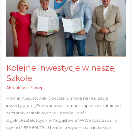
naszej
Szkole
Kolejne inwestycje w naszej
Szkole
Aktualności
/
brwp
Powiat Augustowski podpisał umowę na realizację
inwestycji pn. „Przebudowa i remont zapleczy szatniowo-
sanitarno-szatniowych w Zespole Szkół
Ogólnokształcących w Augustowie”.WWartość zadania
wynosi 1 559 691,28 zł brutto, a wykonawcą inwestycji