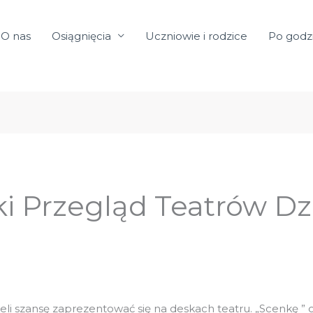
O nas
Osiągnięcia
Uczniowie i rodzice
Po godz
i Przegląd Teatrów Dz
mieli szansę zaprezentować się na deskach teatru. „Scenkę 