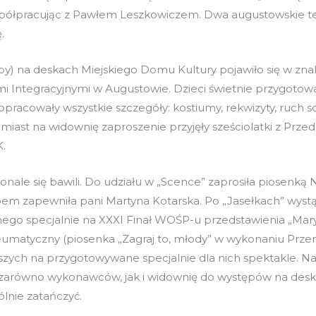
współpracując z Pawłem Leszkowiczem. Dwa augustowskie 
.
y) na deskach Miejskiego Domu Kultury pojawiło się w znak
ami Integracyjnymi w Augustowie. Dzieci świetnie przygotow
racowały wszystkie szczegóły: kostiumy, rekwizyty, ruch s
omiast na widownię zaproszenie przyjęły sześciolatki z Prze
K.
onale się bawili. Do udziału w „Scence” zaprosiła piosenką
m zapewniła pani Martyna Kotarska. Po „Jasełkach” wystąp
o specjalnie na XXXI Finał WOŚP-u przedstawienia „Marysia 
neumatyczny (piosenka „Zagraj to, młody” w wykonaniu Przemk
szych na przygotowywane specjalnie dla nich spektakle. Na 
i zarówno wykonawców, jak i widownię do występów na deska
ólnie zatańczyć.