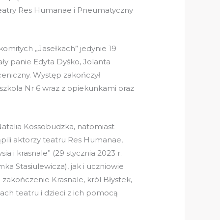
teatry Res Humanae i Pneumatyczny
omitych „Jasełkach” jedynie 19
ały panie Edyta Dyśko, Jolanta
ceniczny. Występ zakończył
dszkola Nr 6 wraz z opiekunkami oraz
 Natalia Kossobudzka, natomiast
ili aktorzy teatru Res Humanae,
i krasnale” (29 stycznia 2023 r.
a Stasiulewicza), jak i uczniowie
zakończenie Krasnale, król Błystek,
ch teatru i dzieci z ich pomocą