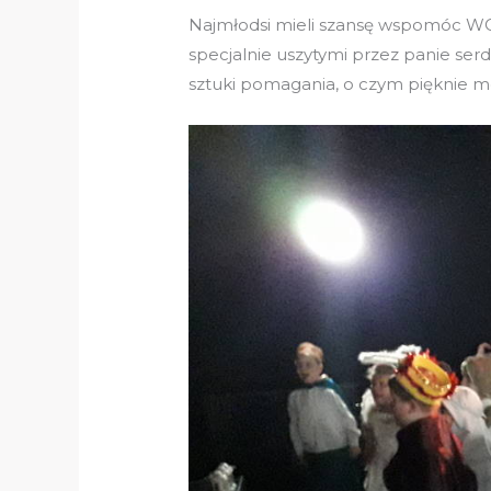
Najmłodsi mieli szansę wspomóc WOŚ
specjalnie uszytymi przez panie ser
sztuki pomagania, o czym pięknie mó