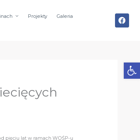
inach
Projekty
Galeria
Otwórz
iecięcych
” od pięciu lat w ramach WOŚP-u