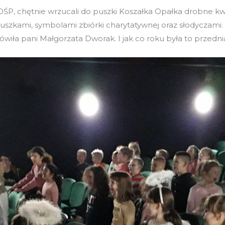
P, chętnie wrzucali do puszki Koszałka Opałka drobne kwo
duszkami, symbolami zbiórki charytatywnej oraz słodyczami.
wiła pani Małgorzata Dworak. I jak co roku była to przedn