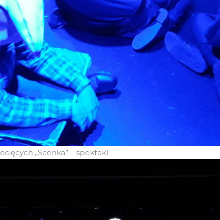
ecięcych „Scenka” – spektakl