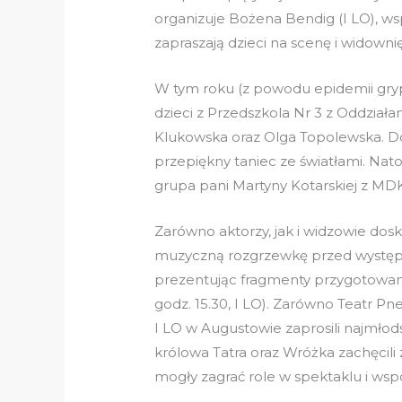
organizuje Bożena Bendig (I LO), 
zapraszają dzieci na scenę i widownię
W tym roku (z powodu epidemii gryp
dzieci z Przedszkola Nr 3 z Oddział
Klukowska oraz Olga Topolewska. Dop
przepiękny taniec ze światłami. Nat
grupa pani Martyny Kotarskiej z MD
Zarówno aktorzy, jak i widzowie dosk
muzyczną rozgrzewkę przed występe
prezentując fragmenty przygotowaneg
godz. 15.30, I LO). Zarówno Teatr P
I LO w Augustowie zaprosili najmłod
królowa Tatra oraz Wróżka zachęcil
mogły zagrać role w spektaklu i wsp