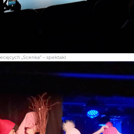
ecięcych „Scenka” – spektakl