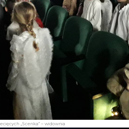
ecięcych „Scenka” – widownia