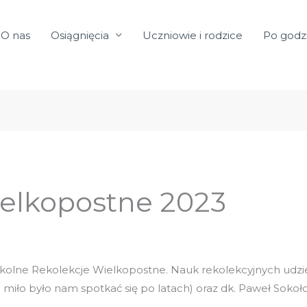
O nas
Osiągnięcia
Uczniowie i rodzice
Po godz
ielkopostne 2023
zkolne Rekolekcje Wielkopostne. Nauk rekolekcyjnych udzie
 miło było nam spotkać się po latach) oraz dk. Paweł Sokoło