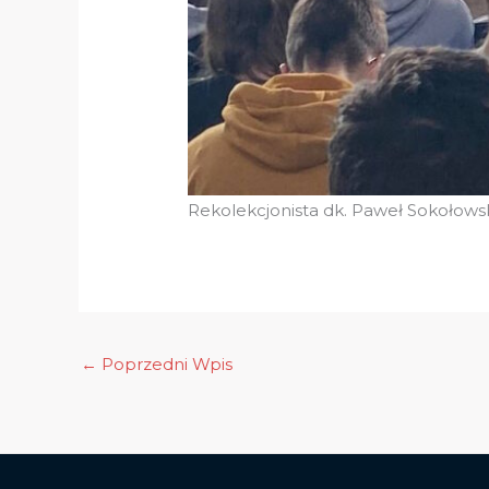
Rekolekcjonista dk. Paweł Sokołowski
←
Poprzedni Wpis