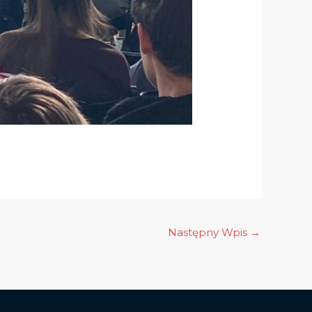
Następny Wpis
→