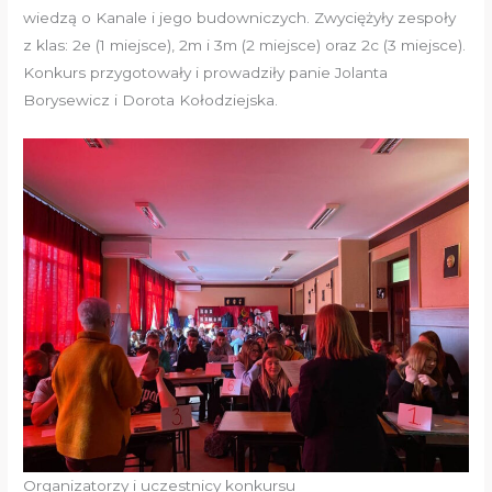
wiedzą o Kanale i jego budowniczych. Zwyciężyły zespoły
z klas: 2e (1 miejsce), 2m i 3m (2 miejsce) oraz 2c (3 miejsce).
Konkurs przygotowały i prowadziły panie Jolanta
Borysewicz i Dorota Kołodziejska.
Organizatorzy i uczestnicy konkursu