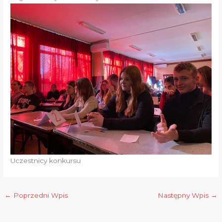
Uczestnicy konkursu
←
Poprzedni Wpis
Następny Wpis
→