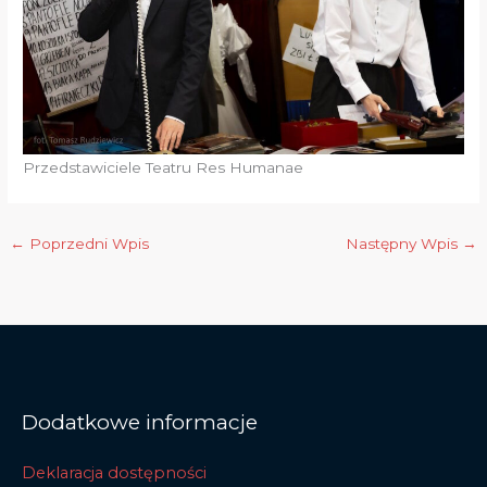
Przedstawiciele Teatru Res Humanae
←
Poprzedni Wpis
Następny Wpis
→
Dodatkowe informacje
Deklaracja dostępności