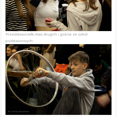
Przedstawicielki klas drugich i goście ze szkół
podstawowych