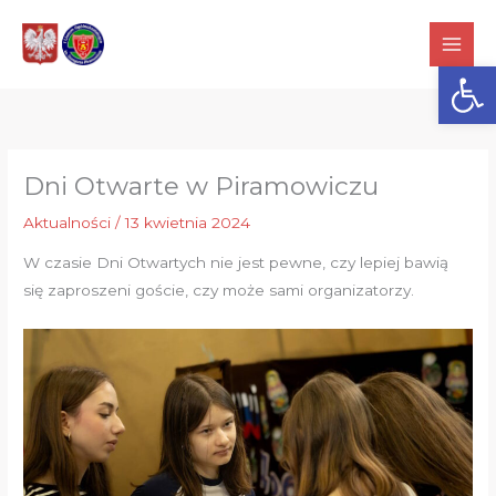
Przejdź
do
Otwórz
treści
Dni Otwarte w Piramowiczu
Aktualności
/
13 kwietnia 2024
W czasie Dni Otwartych nie jest pewne, czy lepiej bawią
się zaproszeni goście, czy może sami organizatorzy.