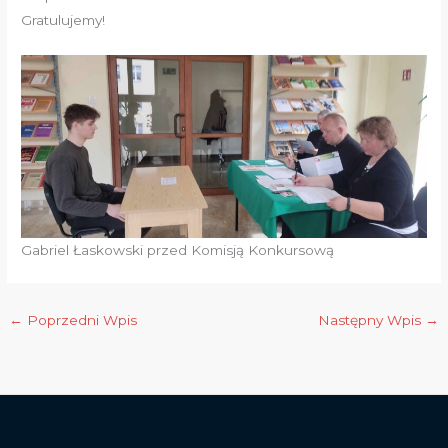
Gratulujemy!
Gabriel Łaskowski przed Komisją Konkursową
←
Poprzedni Wpis
Następny Wpis
→