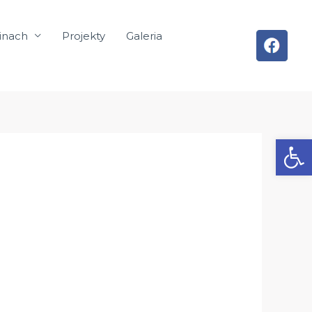
inach
Projekty
Galeria
Otwórz