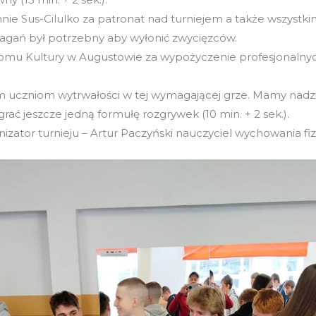
ie Sus-Cilulko za patronat nad turniejem a także wszystkim
magań był potrzebny aby wyłonić zwycięzców.
mu Kultury w Augustowie za wypożyczenie profesjonalnyc
 uczniom wytrwałości w tej wymagającej grze. Mamy nadzi
ać jeszcze jedną formułę rozgrywek (10 min. + 2 sek.).
ator turnieju – Artur Paczyński nauczyciel wychowania fi