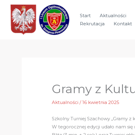
Przejdź
do
Start
Aktualności
treści
Rekrutacja
Kontakt
Gramy z Kult
Aktualności
/
16 kwietnia 2025
Szkolny Turniej Szachowy „Gramy z k
W tegorocznej edycji udało nam się 
Blitz (3 min. + 2 sek.) oraz Turniej głó