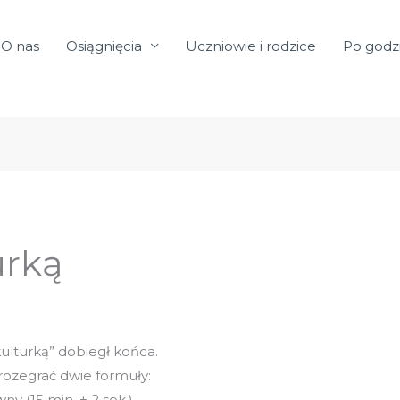
O nas
Osiągnięcia
Uczniowie i rodzice
Po godz
urką
ulturką” dobiegł końca.
rozegrać dwie formuły:
wny (15 min. + 2 sek.).