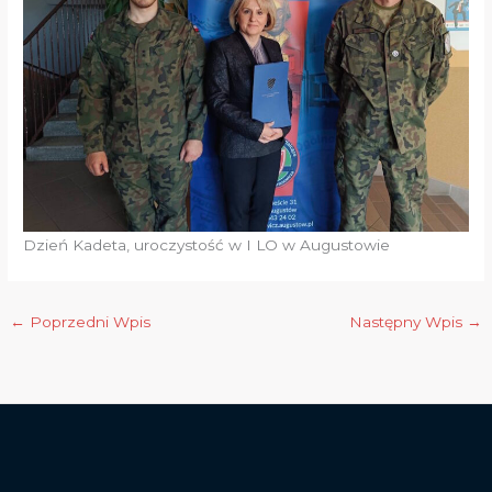
Dzień Kadeta, uroczystość w I LO w Augustowie
←
Poprzedni Wpis
Następny Wpis
→