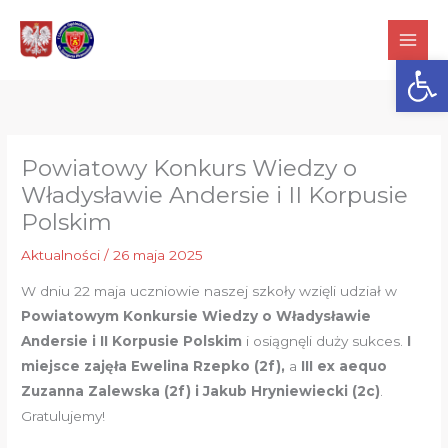
Przejdź
do
Otwórz
treści
Powiatowy Konkurs Wiedzy o
Władysławie Andersie i II Korpusie
Polskim
Aktualności
/
26 maja 2025
W dniu 22 maja uczniowie naszej szkoły wzięli udział w
Powiatowym Konkursie Wiedzy o Władysławie
Andersie i II Korpusie Polskim
i osiągnęli duży sukces.
I
miejsce zajęła Ewelina Rzepko (2f),
a
III ex aequo
Zuzanna Zalewska (2f) i Jakub Hryniewiecki (2c)
.
Gratulujemy!