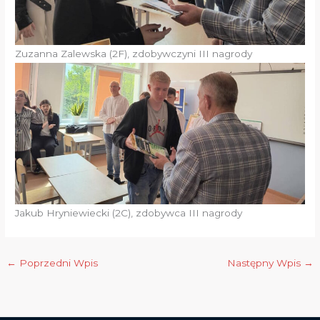
Zuzanna Zalewska (2F), zdobywczyni III nagrody
Jakub Hryniewiecki (2C), zdobywca III nagrody
←
Poprzedni Wpis
Następny Wpis
→