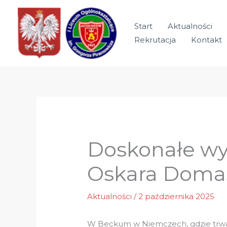
Przejdź
do
Start
Aktualności
treści
Rekrutacja
Kontakt
Doskonałe wyn
Oskara Domas
Aktualności
/
2 października 2025
W Beckum w Niemczech, gdzie trwa 