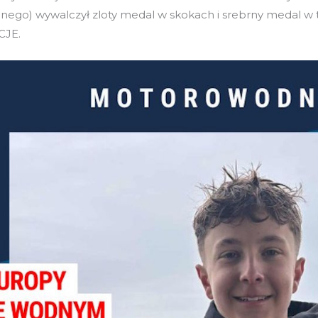
ego) wywalczył zloty medal w skokach i srebrny medal w tr
CJE.