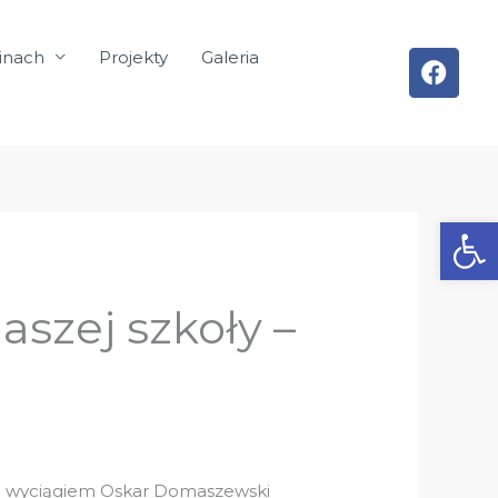
inach
Projekty
Galeria
Otwórz
szej szkoły –
za wyciągiem Oskar Domaszewski