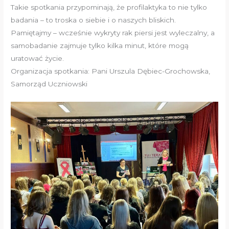
Takie spotkania przypominają, że profilaktyka to nie tylko
badania – to troska o siebie i o naszych bliskich.
Pamiętajmy – wcześnie wykryty rak piersi jest wyleczalny, a
samobadanie zajmuje tylko kilka minut, które mogą
uratować życie.
Organizacja spotkania: Pani Urszula Dębiec-Grochowska,
Samorząd Uczniowski