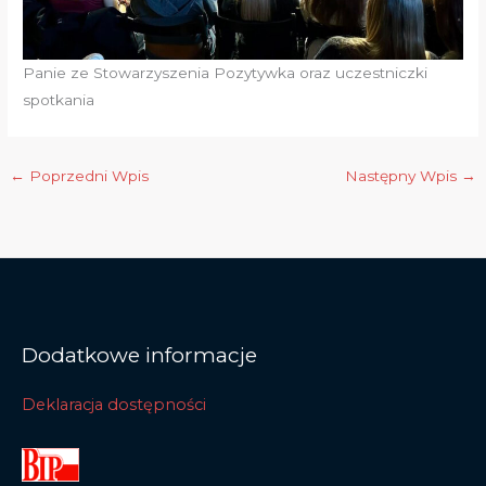
Panie ze Stowarzyszenia Pozytywka oraz uczestniczki
spotkania
←
Poprzedni Wpis
Następny Wpis
→
Dodatkowe informacje
Deklaracja dostępności