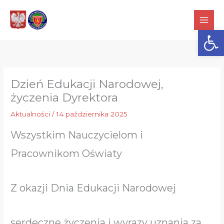
Przejdź
do
Otwórz
treści
Dzień Edukacji Narodowej,
życzenia Dyrektora
Aktualności
/
14 października 2025
Wszystkim Nauczycielom i
Pracownikom Oświaty
Z okazji Dnia Edukacji Narodowej
serdeczne życzenia i wyrazy uznania za