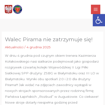
Przejdź
do
Otwórz
treści
Walec Pirama nie zatrzymuje się!
Aktualności
/
4 grudnia 2025
W dniu 4 grudnia pod czujnym okiem trenera Kazimierza
Kołakowskiego nasi siatkarze podejmowali jako gospodarz
rozgrywek czwartej kolejki Wojewódzkiej II Ligi Piłki
Siatkowej SPP drużyny: ZSBG w Białymstoku oraz III LO w
Białymstoku. Wyniki obu spotkań 2:0 i 2:0 dla drużyny
Pirama!!! Jak widać na zdjęciach zawodnicy wystąpili w
nowych strojach sponsorowanych przez rodzinną firmę
Państwa Łapińskich „Rozbud” w Augustowie. Co ciekawe!
Nowe stroje dotarły niespełna godzinę przed