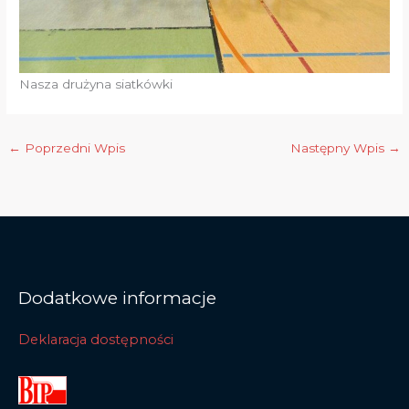
Nasza drużyna siatkówki
←
Poprzedni Wpis
Następny Wpis
→
Dodatkowe informacje
Deklaracja dostępności