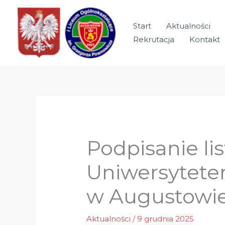
Przejdź
do
Start
Aktualności
treści
Rekrutacja
Kontakt
Podpisanie li
Uniwersytet
w Augustowi
Aktualności
/
9 grudnia 2025