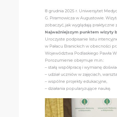
8 grudnia 2025 r. Uniwersytet Medy
G. Piramowicza w Augustowie. Wizyt
zobaczyć, jak wyglądają praktyczne
Najważniejszym punktem wizyty by
Uroczyste podpisanie listu intencyj
w Pałacu Branickich w obecności pr
Województwa Podlaskiego Pawła W
Porozumienie obejmuje m.in.:
– stałą współpracę i wymianę doświ
– udział uczniów w zajęciach, warszt
– wspólne projekty edukacyjne,
– działania popularyzujące naukę.