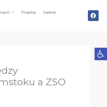
inach
Projekty
Galeria
Otwórz
ędzy
mstoku a ZSO