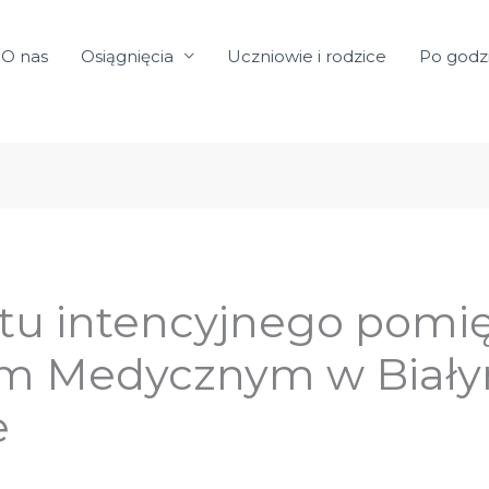
O nas
Osiągnięcia
Uczniowie i rodzice
Po godz
stu intencyjnego pomi
em Medycznym w Biały
e