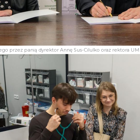
nego przez panią dyrektor Annę Sus-Cilulko oraz rektora U