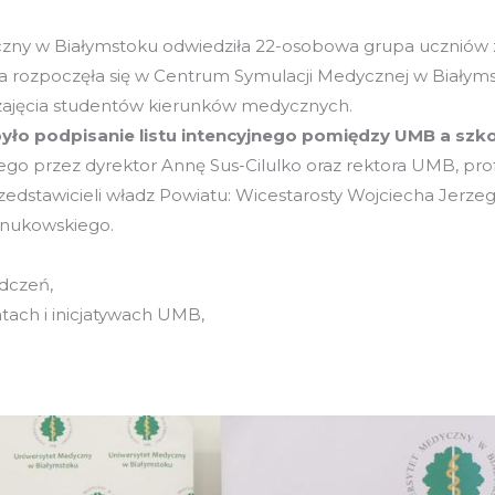
czny w Białymstoku odwiedziła 22-osobowa grupa uczniów 
a rozpoczęła się w Centrum Symulacji Medycznej w Białym
 zajęcia studentów kierunków medycznych.
ło podpisanie listu intencyjnego pomiędzy UMB a szko
nego przez dyrektor Annę Sus-Cilulko oraz rektora UMB, pro
zedstawicieli władz Powiatu: Wicestarosty Wojciecha Jerz
nukowskiego.
adczeń,
atach i inicjatywach UMB,