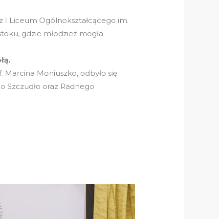
z I Liceum Ogólnokształcącego im.
stoku, gdzie młodzież mogła
łą.
f. Marcina Moniuszko, odbyło się
ego Szczudło oraz Radnego