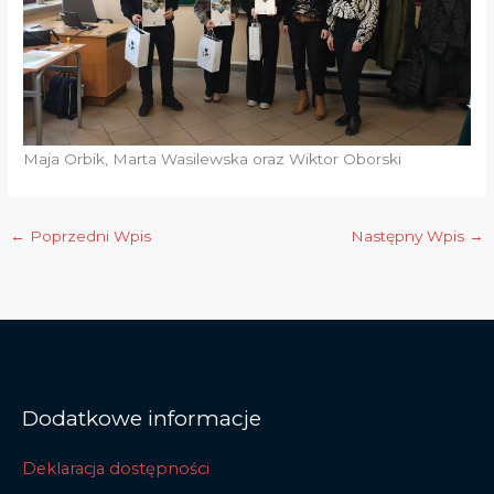
Maja Orbik, Marta Wasilewska oraz Wiktor Oborski
←
Poprzedni Wpis
Następny Wpis
→
Dodatkowe informacje
Deklaracja dostępności