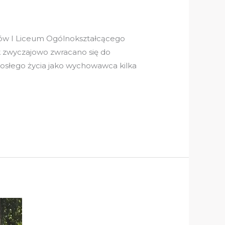
ogów I Liceum Ogólnokształcącego
k zwyczajowo zwracano się do
rosłego życia jako wychowawca kilka