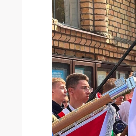
Pułku
Ułanów
Krechowieckich