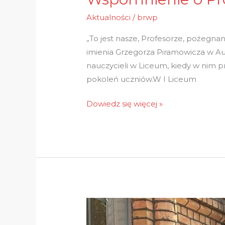
Aktualności
/
brwp
„To jest nasze, Profesorze, pożegn
imienia Grzegorza Piramowicza w Au
nauczycieli w Liceum, kiedy w nim 
pokoleń uczniów.W I Liceum
Dowiedz się więcej »
Święto
1