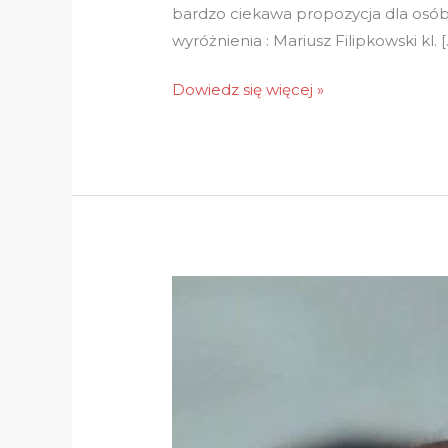
bardzo ciekawa propozycja dla osób
2023”
wyróżnienia : Mariusz Filipkowski kl. [
Dowiedz się więcej »
Wspomnienie
o
Profesorze
Kazimierzu
Sobczaku