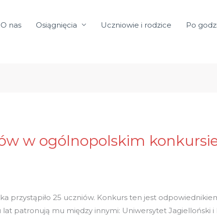
O nas
Osiągnięcia
Uczniowie i rodzice
Po godz
ów w ogólnopolskim konkursie
tka przystąpiło 25 uczniów. Konkurs ten jest odpowiednik
t patronują mu między innymi: Uniwersytet Jagielloński i 