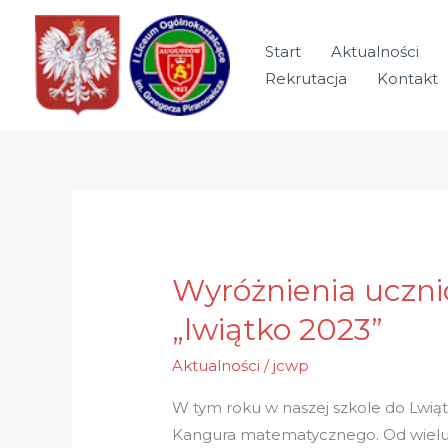
Przejdź
do
Start
Aktualności
treści
Rekrutacja
Kontakt
Wyróżnienia uczni
Wyróżnienia
uczniów
„lwiątko 2023”
w
ogólnopolskim
Aktualności
/
jcwp
konkursie
W tym roku w naszej szkole do Lwią
fizycznym
Kangura matematycznego. Od wielu la
„lwiątko