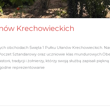
anów Krechowieckich
ych obchodach Święta 1 Pułku Ułanów Krechowieckich. Nas
ny Poczet Sztandarowy oraz uczniowie klas mundurowych.O
orii, tradycji i żołnierzy, którzy swoją służbą zapisali pięk
 godne reprezentowanie