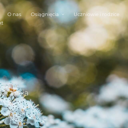
O nas
Osiągnięcia
Uczniowie i rodzice
kt
darzenia