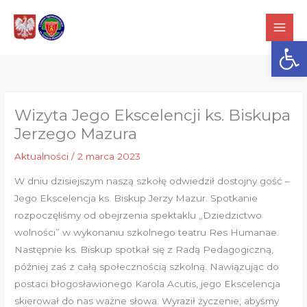
Przejdź
do
Otwórz
treści
Wizyta Jego Ekscelencji ks. Biskupa
Jerzego Mazura
Aktualności
/
2 marca 2023
W dniu dzisiejszym naszą szkołę odwiedził dostojny gość –
Jego Ekscelencja ks. Biskup Jerzy Mazur. Spotkanie
rozpoczęliśmy od obejrzenia spektaklu „Dziedzictwo
wolności” w wykonaniu szkolnego teatru Res Humanae.
Następnie ks. Biskup spotkał się z Radą Pedagogiczną,
później zaś z całą społecznością szkolną. Nawiązując do
postaci błogosławionego Karola Acutis, jego Ekscelencja
skierował do nas ważne słowa. Wyraził życzenie, abyśmy