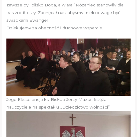
zawsze byli blisko Boga, a wiara i Różaniec stanowiły dla
nas źródło siły. Zachęcał nas, abyśmy mieli odwagę być
świadkami Ewangelii.
Dziękujemy za obecność i duchowe wsparcie.
Jego Ekscelencja ks. Biskup Jerzy Mazur, księża i
nauczyciele na spektaklu „Dziedzictwo wolności”