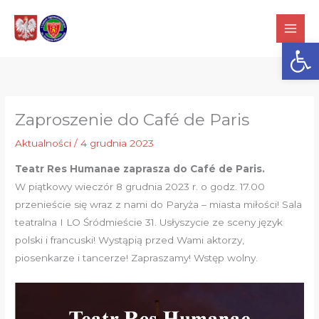
Przejdź
do
Otwórz
treści
Zaproszenie do Café de Paris
Aktualności
/
4 grudnia 2023
Teatr Res Humanae zaprasza do Café de Paris.
W piątkowy wieczór 8 grudnia 2023 r. o godz. 17.00
przenieście się wraz z nami do Paryża – miasta miłości! Sala
teatralna I LO Śródmieście 31. Usłyszycie ze sceny język
polski i francuski! Wystąpią przed Wami aktorzy,
piosenkarze i tancerze! Zapraszamy! Wstęp wolny.