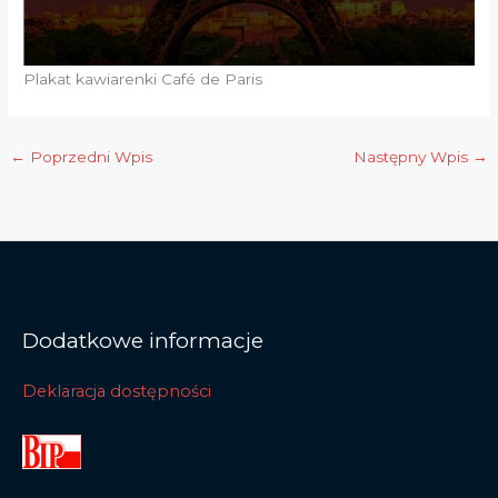
Plakat kawiarenki Café de Paris
←
Poprzedni Wpis
Następny Wpis
→
Dodatkowe informacje
Deklaracja dostępności