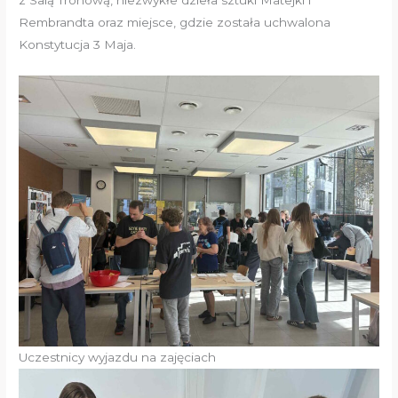
z Salą Tronową, niezwykłe dzieła sztuki Matejki i
Rembrandta oraz miejsce, gdzie została uchwalona
Konstytucja 3 Maja.
Uczestnicy wyjazdu na zajęciach