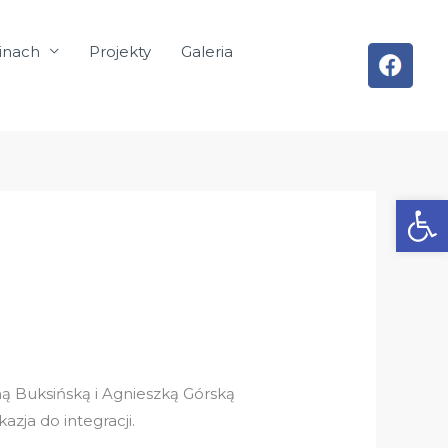
inach
Projekty
Galeria
Otwórz
ną Buksińską i Agnieszką Górską
kazja do integracji.