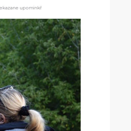
zekazane upominki!