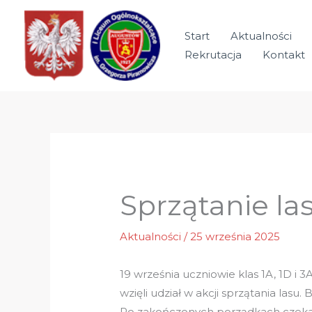
Przejdź
do
Start
Aktualności
treści
Rekrutacja
Kontakt
Sprzątanie la
Aktualności
/
25 września 2025
19 września uczniowie klas 1A, 1D i
wzięli udział w akcji sprzątania lasu.
Po zakończonych porządkach czekało