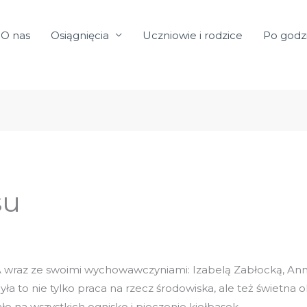
O nas
Osiągnięcia
Uczniowie i rodzice
Po godz
su
 3A wraz ze swoimi wychowawczyniami: Izabelą Zabłocką, An
 Była to nie tylko praca na rzecz środowiska, ale też świetna o
 na wszystkich ognisko i pieczenie kiełbasek.