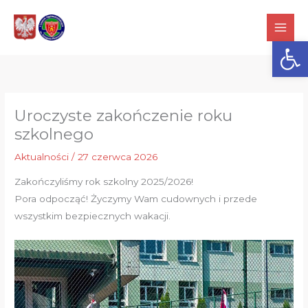
Przejdź
do
Otwórz
treści
Uroczyste zakończenie roku
szkolnego
Aktualności
/
27 czerwca 2026
Zakończyliśmy rok szkolny 2025/2026!
Pora odpocząć! Życzymy Wam cudownych i przede
wszystkim bezpiecznych wakacji.