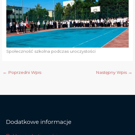
Społeczność szkolna podczas uroczystości
←
Poprzedni Wpis
Następny Wpis
→
Dodatkowe informacje