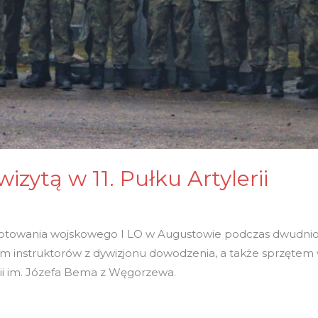
zytą w 11. Pułku Artylerii
ygotowania wojskowego I LO w Augustowie podczas dwudni
 instruktorów z dywizjonu dowodzenia, a także sprzętem wo
lerii im. Józefa Bema z Węgorzewa.