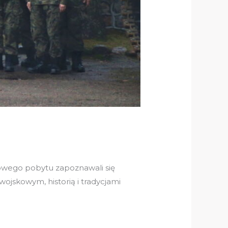
owego pobytu zapoznawali się
jskowym, historią i tradycjami