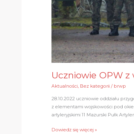
Uczniowie OPW z wi
Aktualności
,
Bez kategorii
/
brwp
28.10.2022 uczniowie oddziału prz
z elementami wojskowości pod okiem
artyleryjskimi 11 Mazurski Pułk Arty
Dowiedz się więcej »